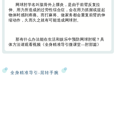
网球肘学名叫肱骨外上髁炎，是由于前臂反复拉
伸、用力所造成的过劳性综合症，会在用力抓握或提起
物体时感到疼痛。而打麻将、做家务都会重复前臂的伸
缩动作，久而久之就有可能造成网球肘。
那有什么办法能在生活和娱乐中预防网球肘呢？具
体方法请观看视频《全身精准导引微课堂—肘部篇》
全身精准
导引-屈转手腕