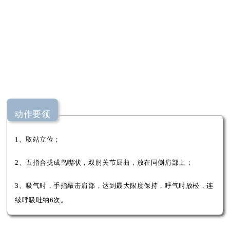
动作要领
1、取站立位；
2、五指合拢成鸟嘴状，双肘关节屈曲，放在同侧肩部上；
3、吸气时，手指敲击肩部，达到最大限度保持，呼气时放松，连
续呼吸吐纳6次。