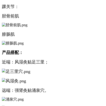
踝关节：
胫骨前肌
腓肠肌
产品搭配：
近端：风湿灸贴足三里；
远端：强肾灸贴涌泉穴。