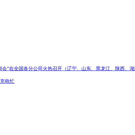
训会”在全国各分公司火热召开（辽宁、山东、黑龙江、陕西、
充电忙